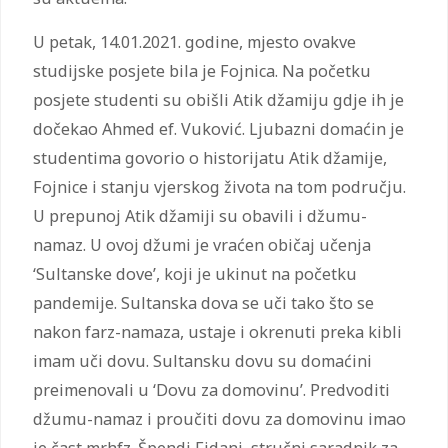
U petak, 14.01.2021. godine, mjesto ovakve
studijske posjete bila je Fojnica. Na početku
posjete studenti su obišli Atik džamiju gdje ih je
dočekao Ahmed ef. Vuković. Ljubazni domaćin je
studentima govorio o historijatu Atik džamije,
Fojnice i stanju vjerskog života na tom području.
U prepunoj Atik džamiji su obavili i džumu-
namaz. U ovoj džumi je vraćen običaj učenja
‘Sultanske dove’, koji je ukinut na početku
pandemije. Sultanska dova se uči tako što se
nakon farz-namaza, ustaje i okrenuti preka kibli
imam uči dovu. Sultansku dovu su domaćini
preimenovali u ‘Dovu za domovinu’. Predvoditi
džumu-namaz i proučiti dovu za domovinu imao
je čast mr.hfz. Špendi Fidani, stručni saradnik za