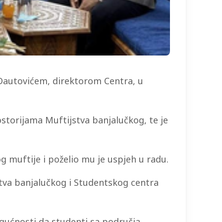
Dautovićem, direktorom Centra, u
ostorijama Muftijstva banjalučkog, te je
g muftije i poželio mu je uspjeh u radu.
tva banjalučkog i Studentskog centra
ogućnosti da studenti sa područja