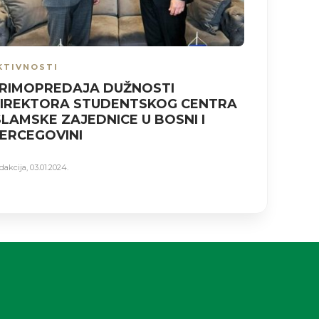
KTIVNOSTI
AKTIVNO
RIMOPREDAJA DUŽNOSTI
Akademi
IREKTORA STUDENTSKOG CENTRA
SLAMSKE ZAJEDNICE U BOSNI I
Redakcija
,
08.
ERCEGOVINI
dakcija
,
03.01.2024.