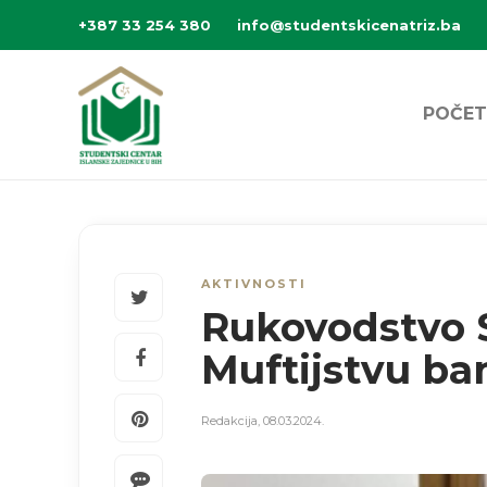
+387 33 254 380
info@studentskicenatriz.ba
POČET
AKTIVNOSTI
Rukovodstvo S
Muftijstvu b
Redakcija
,
08.03.2024.