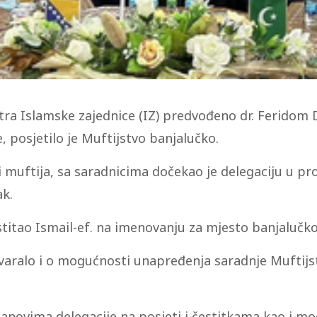
ra Islamske zajednice (IZ) predvođeno dr. Feridom 
, posjetilo je Muftijstvo banjalučko.
ki muftija, sa saradnicima dočekao je delegaciju u pr
ak.
stitao Ismail-ef. na imenovanju za mjesto banjalučko
varalo i o mogućnosti unapređenja saradnje Muftijs
članovima delegacije na posjeti i čestitkama kao i m