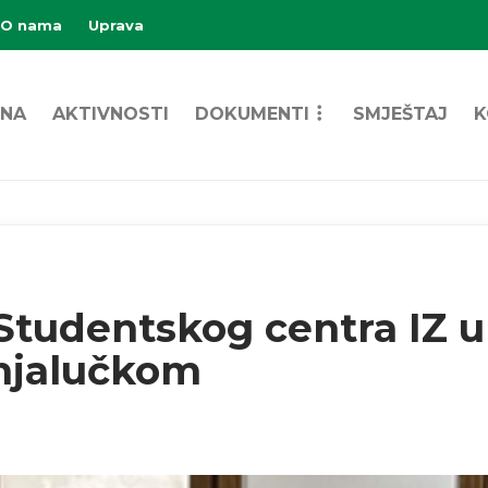
O nama
Uprava
NA
AKTIVNOSTI
DOKUMENTI
SMJEŠTAJ
K
tudentskog centra IZ u 
anjalučkom