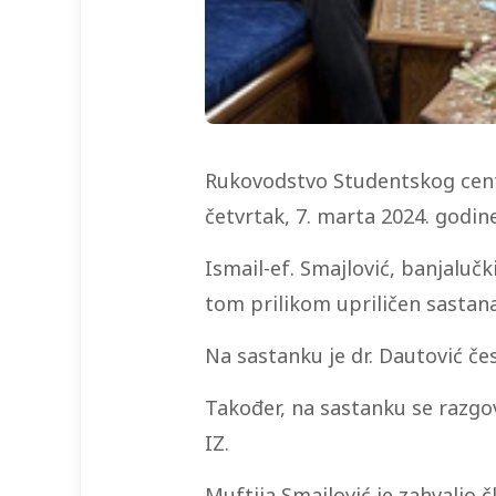
Rukovodstvo Studentskog cent
četvrtak, 7. marta 2024. godine
Ismail-ef. Smajlović, banjaluč
tom prilikom upriličen sastan
Na sastanku je dr. Dautović če
Također, na sastanku se razgo
IZ.
Muftija Smajlović je zahvalio 