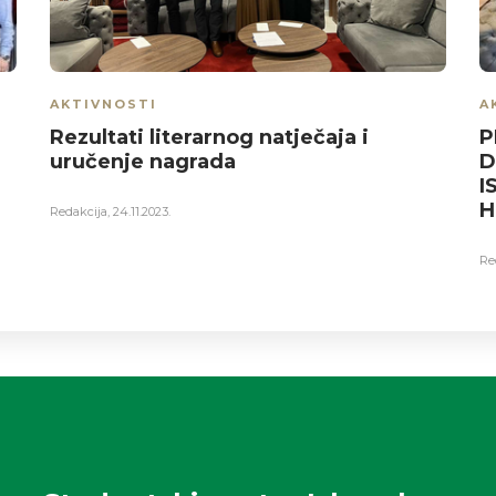
AKTIVNOSTI
A
Rezultati literarnog natječaja i
P
uručenje nagrada
D
I
H
Redakcija
,
24.11.2023.
Re