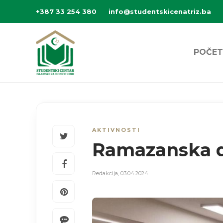
+387 33 254 380
info@studentskicenatriz.ba
POČET
AKTIVNOSTI
Ramazanska d
Redakcija
,
03.04.2024.