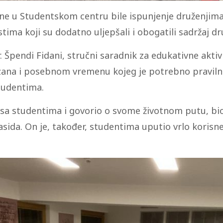
ne u Studentskom centru bile ispunjenje druženjima
ostima koji su dodatno uljepšali i obogatili sadržaj dr
 Špendi Fidani, stručni saradnik za edukativne aktiv
ana i posebnom vremenu kojeg je potrebno pravilno 
studentima.
 sa studentima i govorio o svome životnom putu, bio j
kasida. On je, također, studentima uputio vrlo korisn