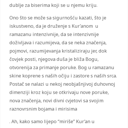
dublje za biserima koji se u njemu kriju.
Ono što se može sa sigurnošću kazati, što je
iskustveno, da je druženje s Kur’anom u
ramazanu intenzivnije, da se intenzivnije
doživljava i razumijeva, da se neka značenja,
pojmovi, razumijevanja kristaliziraju jer, dok
čovjek posti, njegova duša je bliža Bogu,
otvorenija za primanje poruke. Bog u ramazanu
skine koprene s naših očiju i zastore s naših srca.
Postač se nalazi u nekoj neobjašnjivoj duhovnoj
dimenziji kroz koju se otkrivaju nove poruke,
nova značenja, novi divni cvjetovi sa svojim
raznovrsnim bojama i mirisima
. Ah, kako samo lijepo “miriše” Kur’an u