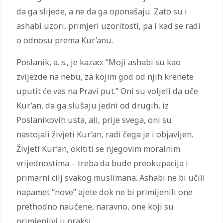
da ga slijede, a ne da ga oponašaju. Zato su i
ashabi uzori, primjeri uzoritosti, pa i kad se radi
o odnosu prema Kur’anu.
Poslanik, a. s., je kazao: “Moji ashabi su kao
zvijezde na nebu, za kojim god od njih krenete
uputit će vas na Pravi put.” Oni su voljeli da uče
Kur’an, da ga slušaju jedni od drugih, iz
Poslanikovih usta, ali, prije svega, oni su
nastojali živjeti Kur’an, radi čega je i objavljen.
Živjeti Kur’an, okititi se njegovim moralnim
vrijednostima – treba da bude preokupacija i
primarni cilj svakog muslimana. Ashabi ne bi učili
napamet “nove” ajete dok ne bi primijenili one
prethodno naučene, naravno, one koji su
primjenjivi u praksi.