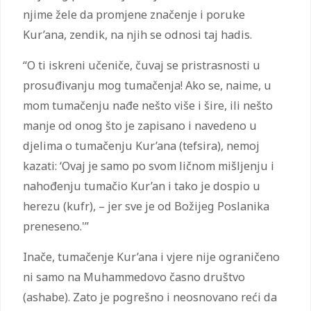
njime žele da promjene značenje i poruke
Kur’ana, zendik, na njih se odnosi taj hadis.
“O ti iskreni učeniče, čuvaj se pristrasnosti u
prosuđivanju mog tumačenja! Ako se, naime, u
mom tumačenju nađe nešto više i šire, ili nešto
manje od onog što je zapisano i navedeno u
djelima o tumačenju Kur’ana (tefsira), nemoj
kazati: ‘Ovaj je samo po svom ličnom mišljenju i
nahođenju tumačio Kur’an i tako je dospio u
herezu (kufr), – jer sve je od Božijeg Poslanika
preneseno.'”
Inače, tumačenje Kur’ana i vjere nije ograničeno
ni samo na Muhammedovo časno društvo
(ashabe). Zato je pogrešno i neosnovano reći da