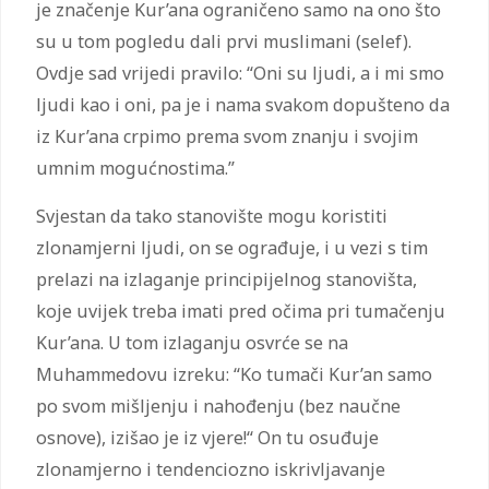
je značenje Kur’ana ograničeno samo na ono što
su u tom pogledu dali prvi muslimani (selef).
Ovdje sad vrijedi pravilo: “Oni su ljudi, a i mi smo
ljudi kao i oni, pa je i nama svakom dopušteno da
iz Kur’ana crpimo prema svom znanju i svojim
umnim mogućnostima.”
Svjestan da tako stanovište mogu koristiti
zlonamjerni ljudi, on se ograđuje, i u vezi s tim
prelazi na izlaganje principijelnog stanovišta,
koje uvijek treba imati pred očima pri tumačenju
Kur’ana. U tom izlaganju osvrće se na
Muhammedovu izreku: “Ko tumači Kur’an samo
po svom mišljenju i nahođenju (bez naučne
osnove), izišao je iz vjere!“ On tu osuđuje
zlonamjerno i tendenciozno iskrivljavanje