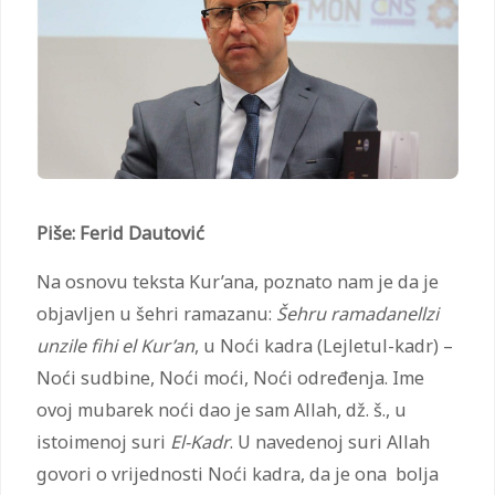
Piše: Ferid Dautović
Na osnovu teksta Kur’ana, poznato nam je da je
objavljen u šehri ramazanu:
Šehru ramadanellzi
unzile fihi el Kur’an
, u Noći kadra (Lejletul-kadr) –
Noći sudbine, Noći moći, Noći određenja. Ime
ovoj mubarek noći dao je sam Allah, dž. š., u
istoimenoj suri
El-Kadr
. U navedenoj suri Allah
govori o vrijednosti Noći kadra, da je ona bolja