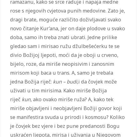
ramazanu, kako se srce raduje i napaja medne
rose s njegovih cvjetova punih medovine. Zato je,
dragi brate, moguće različito doživljavati svako
novo čitanje Kur’ana, jer on daje plodove u svako
doba, samo ih treba znati ubrati. Jedne prilike
gledao sam i mirisao ružu džulbešećerku te se
divio Božijoj ljepoti, moći da je oboji u crveno,
bijelo, roze, da miriše neopisivim i zanosnim
mirisom koji baca u trans. A, samo je trebala
jedna Božija riječ:
kun – budi,
i da čovjek može
uživati u tim mirisima. Kako miriše Božija
riječ
kun,
ako ovako miriše ruža? A, kako tek
miriše objavljeni i neobjavljeni Božiji govor koji
se manifestira svuda u prirodi i kosmosu? Koliko
je čovjek bez vjere i bez pune predanosti Bogu
uskraćen ljepota, mirisa i uživanja u Njegovom