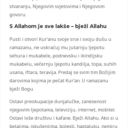
stvaranju, Njegovim svjetovima i Njegovom
govoru.
S Allahom je sve lakše – bježi Allahu
Pusti i otvori Kur’anu svoje srce i svoju dušu u
ramazanu, ne uskraćuj mu jutarnju ljepotu
sehura i mukabele, podnevsku i ikindijsku
mukabelu, večernju ljepotu kandilja, topa, suhih
usana, iftara, teravija. Predaj se svim tim Božijim
darovima kojima je pečat Kur’an. U ramazanu
bježi Bogu.
Ostavi preokupacije dunjalučke, zanesenost
njegovim ljepotama, televiziju, internet, mobitel.
Ostavi loše društvu i kafane. Bježi Allahu. Ako si u
belajima, iskušenjima, bolesti, hastaluku, nemiru