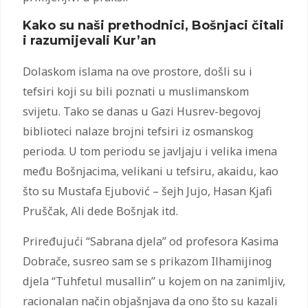
Kako su naši prethodnici, Bošnjaci čitali
i razumijevali Kur’an
Dolaskom islama na ove prostore, došli su i
tefsiri koji su bili poznati u muslimanskom
svijetu. Tako se danas u Gazi Husrev-begovoj
biblioteci nalaze brojni tefsiri iz osmanskog
perioda. U tom periodu se javljaju i velika imena
među Bošnjacima, velikani u tefsiru, akaidu, kao
što su Mustafa Ejubović – šejh Jujo, Hasan Kjafi
Pruščak, Ali dede Bošnjak itd.
Priređujući “Sabrana djela” od profesora Kasima
Dobrače, susreo sam se s prikazom Ilhamijinog
djela “Tuhfetul musallin” u kojem on na zanimljiv,
racionalan način objašnjava da ono što su kazali