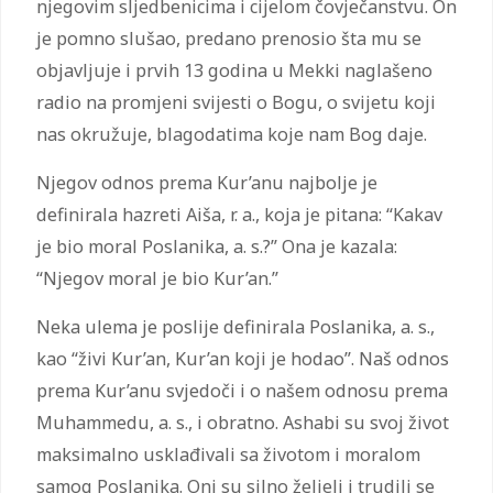
njegovim sljedbenicima i cijelom čovječanstvu. On
je pomno slušao, predano prenosio šta mu se
objavljuje i prvih 13 godina u Mekki naglašeno
radio na promjeni svijesti o Bogu, o svijetu koji
nas okružuje, blagodatima koje nam Bog daje.
Njegov odnos prema Kur’anu najbolje je
definirala hazreti Aiša, r. a., koja je pitana: “Kakav
je bio moral Poslanika, a. s.?” Ona je kazala:
“Njegov moral je bio Kur’an.”
Neka ulema je poslije definirala Poslanika, a. s.,
kao “živi Kur’an, Kur’an koji je hodao”. Naš odnos
prema Kur’anu svjedoči i o našem odnosu prema
Muhammedu, a. s., i obratno. Ashabi su svoj život
maksimalno usklađivali sa životom i moralom
samog Poslanika. Oni su silno željeli i trudili se