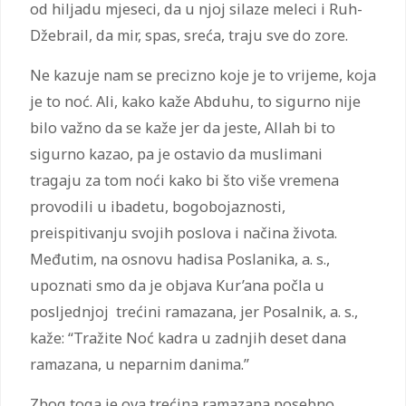
od hiljadu mjeseci, da u njoj silaze meleci i Ruh-
Džebrail, da mir, spas, sreća, traju sve do zore.
Ne kazuje nam se precizno koje je to vrijeme, koja
je to noć. Ali, kako kaže Abduhu, to sigurno nije
bilo važno da se kaže jer da jeste, Allah bi to
sigurno kazao, pa je ostavio da muslimani
tragaju za tom noći kako bi što više vremena
provodili u ibadetu, bogobojaznosti,
preispitivanju svojih poslova i načina života.
Međutim, na osnovu hadisa Poslanika, a. s.,
upoznati smo da je objava Kur’ana počla u
posljednjoj trećini ramazana, jer Posalnik, a. s.,
kaže: “Tražite Noć kadra u zadnjih deset dana
ramazana, u neparnim danima.”
Zbog toga je ova trećina ramazana posebno