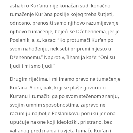
ashabi o Kur’anu nije konačan sud, konačno
tumačenje Kur’ana poslije kojeg treba šutjeti,
odnosno, prenositi samo njihovo razumijevanje,
njihovo tumačenje, bojeći se Džehennema, jer je
Poslanik, a. s., kazao: “Ko protumači Kur’an po
svom nahođenju, nek sebi pripremi mjesto u
Džehennemu.” Naprotiv, Ilhamija kaže: “Oni su
ljudi i mi smo ljudi.”
Drugim riječima, i mi imamo pravo na tumačenje
Kur’ana. A oni, pak, koji se plaše govoriti o
Kur’anu i tumačiti ga po svom stečenom znanju,
svojim umnim sposobnostima, zapravo ne
razumiju najbolje Poslanikovu poruku jer ona
upućuje na one koji ideološki, pristrano, bez
valjanog predznanja i uvjeta tumače Kur’an i