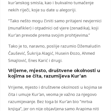
kur’anskog smisla, kao i bukvalno tumačenje
nekih riječi, koje su date u alegoriji.
“Tako nešto mogu činiti samo pritajeni nevjernici
(munafikler) i otpadnici od vjere (zenadika), koji
Kur’an prevode prema svojim prohtjevima.”
Tako je to, naravno, poslije razumio Džemaludin
Čaušević, Šukrija Alagić, Husein Đozo, Ahmed
Smajlović, Enes Karić i drugi.
Vrijeme, mjesto, društvene okolnosti u
kojima se čita, razumijeva Kur’an
Vrijeme, mjesto i društvene okolnosti u kojima se
čita i umuje Kur’an, veoma je važno za njegovo
razumijevanje. Bez toga bi Kur’an bio “mrtva
knjiga”, jer on nije objavljena samo Arapima niti