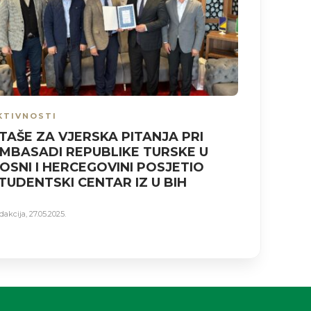
KTIVNOSTI
AKTIVNO
TAŠE ZA VJERSKA PITANJA PRI
Akademi
MBASADI REPUBLIKE TURSKE U
OSNI I HERCEGOVINI POSJETIO
Redakcija
,
08.
TUDENTSKI CENTAR IZ U BIH
dakcija
,
27.05.2025.