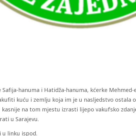
e Safija-hanuma i Hatidža-hanuma, kćerke Mehmed-ef
kufiti kuću i zemlju koja im je u nasljedstvo ostala
 kasnije na tom mjestu izrasti lijepo vakufsko zdan
irati u Sarajevu.
u linku ispod.