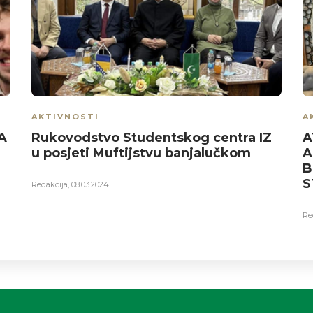
AKTIVNOSTI
A
A
Rukovodstvo Studentskog centra IZ
A
u posjeti Muftijstvu banjalučkom
A
B
S
Redakcija
,
08.03.2024.
Re