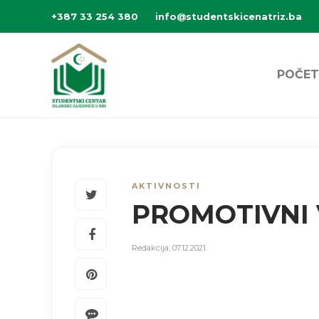
+387 33 254 380
info@studentskicenatriz.ba
POČET
AKTIVNOSTI
PROMOTIVNI 
Redakcija
,
07.12.2021.