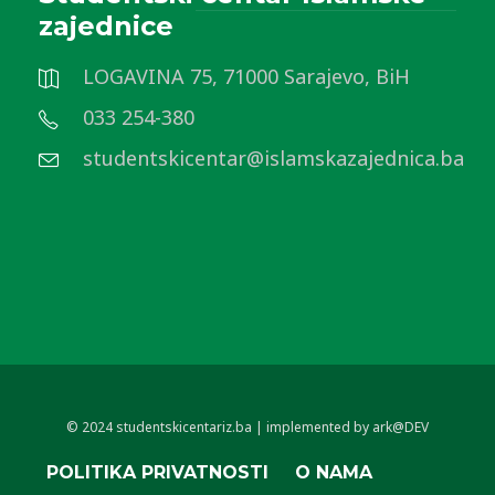
zajednice
LOGAVINA 75, 71000 Sarajevo, BiH
033 254-380
studentskicentar@islamskazajednica.ba
© 2024 studentskicentariz.ba | implemented by ark@DEV
POLITIKA PRIVATNOSTI
O NAMA