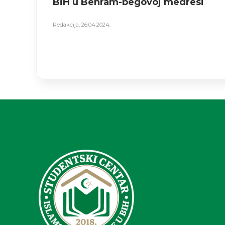
BiH u Behram-begovoj medresi
Redakcija
,
26.04.2024.