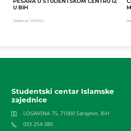
PESARA U STUDENTSKOM CENTRU IZ
C
U BIH
M
Redakcija
,
10.09.2021.
Re
Studentski centar Islamske
zajednice
LOGAVINA 75, 71000 Sarajevo, BiH
033 254-380