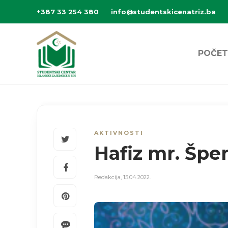
+387 33 254 380
info@studentskicenatriz.ba
POČET
AKTIVNOSTI
Hafiz mr. Špen
Redakcija
,
15.04.2022.