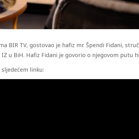
 BIR TV, gostovao je hafiz mr. Špendi Fidani, struč
Z u BiH. Hafiz Fidani je govorio o njegovom putu hi
sljedećem linku: