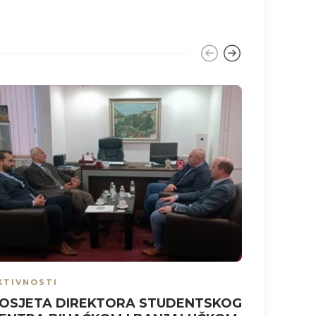
KTIVNOSTI
AKTIVNO
OSJETA DIREKTORA STUDENTSKOG
DIREKT