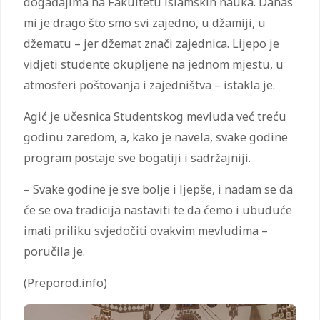
događajima na Fakultetu islamskih nauka. Danas
mi je drago što smo svi zajedno, u džamiji, u
džematu – jer džemat znači zajednica. Lijepo je
vidjeti studente okupljene na jednom mjestu, u
atmosferi poštovanja i zajedništva – istakla je.
Agić je učesnica Studentskog mevluda već treću
godinu zaredom, a, kako je navela, svake godine
program postaje sve bogatiji i sadržajniji.
– Svake godine je sve bolje i ljepše, i nadam se da
će se ova tradicija nastaviti te da ćemo i ubuduće
imati priliku svjedočiti ovakvim mevludima –
poručila je.
(Preporod.info)