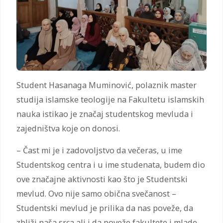
Student Hasanaga Muminović, polaznik master
studija islamske teologije na Fakultetu islamskih
nauka istikao je značaj studentskog mevluda i
zajedništva koje on donosi.
– Čast mi je i zadovoljstvo da večeras, u ime
Studentskog centra i u ime studenata, budem dio
ove značajne aktivnosti kao što je Studentski
mevlud. Ovo nije samo obična svečanost –
Studentski mevlud je prilika da nas poveže, da
zbliži naša srca ali i da poveže fakultete i mlade