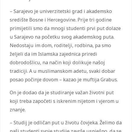
– Sarajevo je univerzitetski grad i akademsko
središte Bosne i Hercegovine. Prije tri godine
primijetili smo da mnogi studenti prvi put dolaze
u Sarajevo na početku svog akademskog puta.
Nedostaju im dom, roditelji, rodbina, pa smo
željeli da im Islamska zajednica priredi
dobrodošlicu, na način koji dolikuje našoj
tradiciji. A u muslimanskom adetu, svaki dobar
posao počinje dovom – kazao je muftija Grabus.
On je dodao da je studiranje važan životni put
koji treba započeti s iskrenim nijetom i vjerom u
znanje.
– Studij je odličan put u životu čovjeka. Želimo da
naši studenti svoje studije završe uspješno, da se