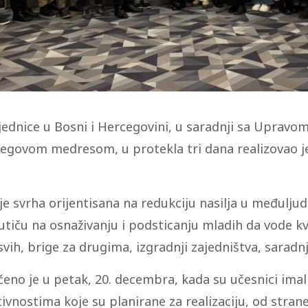
ednice u Bosni i Hercegovini, u saradnji sa Upravom 
egovom medresom, u protekla tri dana realizovao j
a je svrha orijentisana na redukciju nasilja u međul
e utiču na osnaživanju i podsticanju mladih da vode k
ih, brige za drugima, izgradnji zajedništva, saradnji
ičeno je u petak, 20. decembra, kada su učesnici imal
ktivnostima koje su planirane za realizaciju, od stra