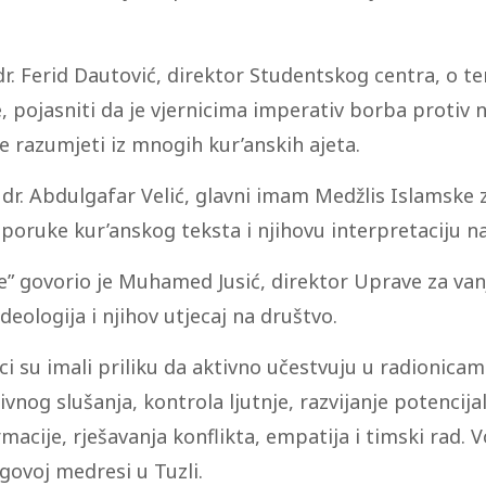
. Ferid Dautović, direktor Studentskog centra, o temi
, pojasniti da je vjernicima imperativ borba protiv na
že razumjeti iz mnogih kur’anskih ajeta.
r. Abdulgafar Velić, glavni imam Medžlis Islamske z
e poruke kur’anskog teksta i njihovu interpretaciju
e” govorio je Muhamed Jusić, direktor Uprave za vanjs
eologija i njihov utjecaj na društvo.
i su imali priliku da aktivno učestvuju u radionicam
vnog slušanja, kontrola ljutnje, razvijanje potencij
macije, rješavanja konflikta, empatija i timski rad. V
govoj medresi u Tuzli.