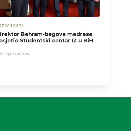
KTIVNOSTI
AKTIVNO
irektor Behram-begove medrese
HUMANO
osjetio Studentski centar IZ u BiH
ADRES
dakcija
,
24.04.2024.
Redakcija
,
26.