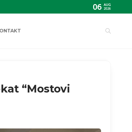
06
AUG
2026
ONTAKT
ekat “Mostovi