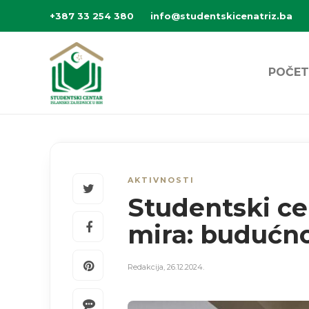
+387 33 254 380
info@studentskicenatriz.ba
POČET
AKTIVNOSTI
Studentski ce
mira: budućno
Redakcija
,
26.12.2024.