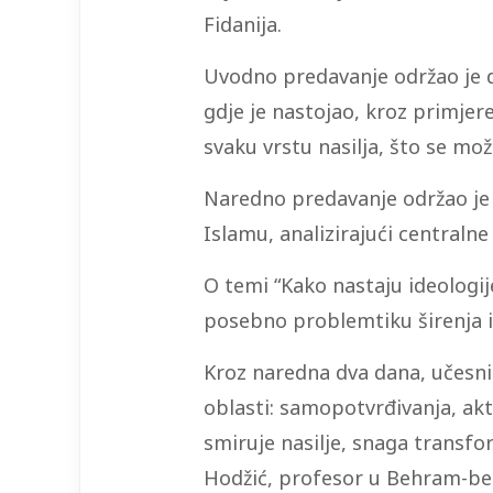
Fidanija.
Uvodno predavanje održao je dr
gdje je nastojao, kroz primjere
svaku vrstu nasilja, što se mo
Naredno predavanje održao je d
Islamu, analizirajući centraln
O temi “Kako nastaju ideologij
posebno problemtiku širenja id
Kroz naredna dva dana, učesnic
oblasti: samopotvrđivanja, akti
smiruje nasilje, snaga transfor
Hodžić, profesor u Behram-be