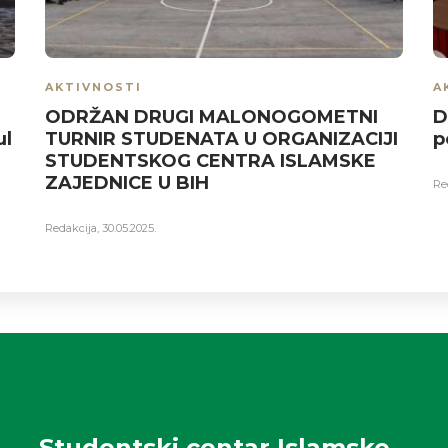
AKTIVNOSTI
A
ODRŽAN DRUGI MALONOGOMETNI
D
ul
TURNIR STUDENATA U ORGANIZACIJI
p
STUDENTSKOG CENTRA ISLAMSKE
ZAJEDNICE U BIH
Re
Redakcija
,
30.05.2025.
Studentski centar Islamske