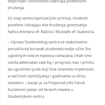
doprinijeli raznolikosti sadržaja pomenutih
druženja.
Uz ovaj samoorganizacijski pristup, studenti
posebno izdvajaju dva druženja; gostovanja
hafiza Ammara-ef. Bašića i Mustafe-ef. Isakovića.
– Uprava Studentskog centra se maksimalno
porudila da boravak studenata ovdje učini što
ugodnijim tokom mjeseca ramazana. Imali smo
zaista adekvatan sadržaj i program, kao i priliku
da ugostimo ljude koji žive islamske vrijednosti,
a načinom razmišljanja i godinama su blizu
omladini – kazao je za Preporod.info Faruk
Kućanović jedan od teravih-imama u
Studentskom centru.