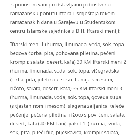
s ponosom vam predstavljamo jedinstvenu
ramazansku ponufu iftara i smještaja tokom
ramazanskih dana u Sarajevu u Studentskom
centru Islamske zajednice u BiH. Iftarski meniji:
Iftarski meni 1 (hurma, limunada, voda, sok, topa,
begova čorba, pita, pohovana piletina, pečeni
krompir, salata, desert, kafa) 30 KM Iftarski meni 2
(hurma, limunada, voda, sok, topa, višegradska
čorba, pita, piletinau sosu, bamija s mesom,
rižoto, salata, desert, kafa) 35 KM Iftarski meni 3
(hurma, limunada, voda, sok, topa, goveđa supa
(s tjesteninom i mesom), slagana zeljanica, teleće
pečenje, pečena piletina, rižoto s povrćem, salata,
desert, kafa) 40 KM Lanč-paket 1 (hurma, voda,
sok, pita, pileći file, pljeskavica, krompir, salata,