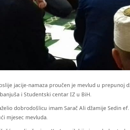
oslije jacije-namaza proučen je mevlud u prepunoj dž
banjuša i Studentski centar IZ u BiH.
aželio dobrodošlicu imam Sarač Ali džamije Sedin ef.
ući mjesec mevluda.