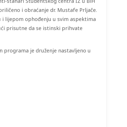
ti-stanari Studentskog centra IZ u BiH
priličeno i obraćanje dr. Mustafe Prljače.
tu i lijepom ophođenju u svim aspektima
i prisutne da se istinski prihvate
on programa je druženje nastavljeno u