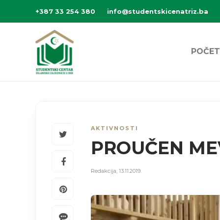
+387 33 254 380
info@studentskicenatriz.ba
POČET
AKTIVNOSTI
PROUČEN ME
Redakcija
,
13.11.2019.