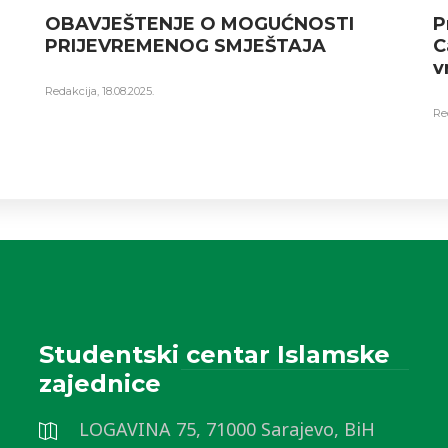
OBAVJEŠTENJE O MOGUĆNOSTI
P
PRIJEVREMENOG SMJEŠTAJA
C
v
Redakcija
,
18.08.2025.
Re
Studentski centar Islamske
zajednice
LOGAVINA 75, 71000 Sarajevo, BiH