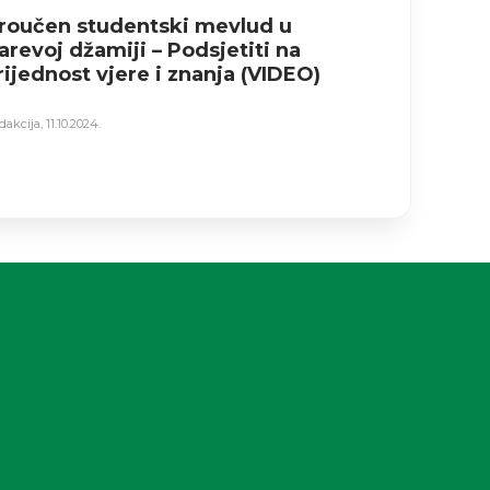
roučen studentski mevlud u
Peto st
arevoj džamiji – Podsjetiti na
Spoj zn
rijednost vjere i znanja (VIDEO)
Redakcija
,
12.
dakcija
,
11.10.2024.