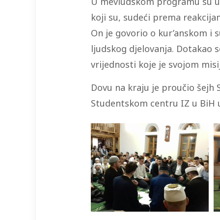
U mevludskom programu su učeš
koji su, sudeći prema reakcijam
On je govorio o kur’anskom i s
ljudskog djelovanja. Dotakao s
vrijednosti koje je svojom mi
Dovu na kraju je proučio šejh 
Studentskom centru IZ u BiH u