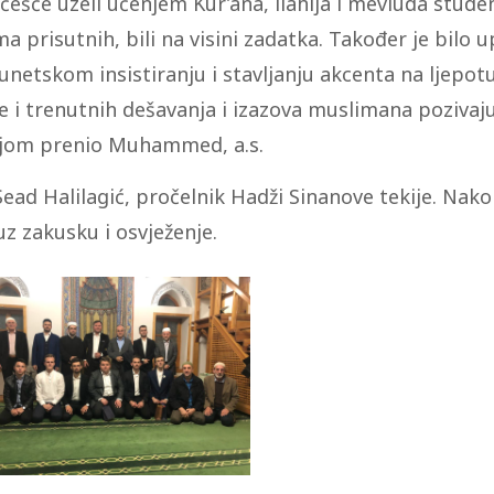
će uzeli učenjem Kur’ana, ilahija i mevluda studen
a prisutnih, bili na visini zadatka. Također je bilo u
unetskom insistiranju i stavljanju akcenta na ljepo
e i trenutnih dešavanja i izazova muslimana pozivajuć
sijom prenio Muhammed, a.s.
Sead Halilagić, pročelnik Hadži Sinanove tekije. Nak
z zakusku i osvježenje.