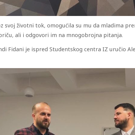
z svoj životni tok, omogućila su mu da mladima pren
riču, ali i odgovori im na mnogobrojna pitanja.
ndi Fidani je ispred Studentskog centra IZ uručio A