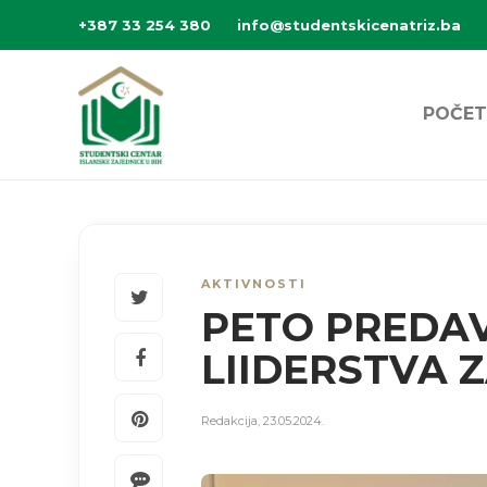
+387 33 254 380
info@studentskicenatriz.ba
POČET
AKTIVNOSTI
PETO PREDA
LIIDERSTVA 
Redakcija
,
23.05.2024.