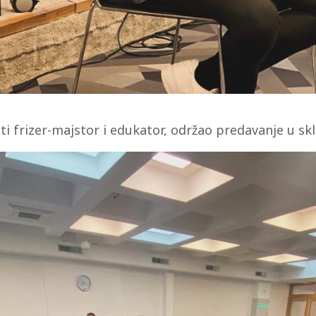
ti frizer-majstor i edukator, održao predavanje u sk