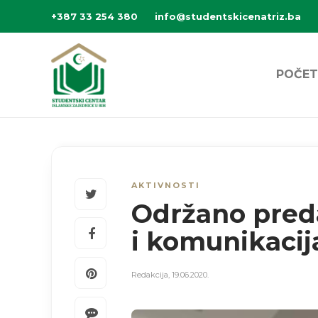
+387 33 254 380
info@studentskicenatriz.ba
POČET
AKTIVNOSTI
Održano preda
i komunikacij
Redakcija
,
19.06.2020.