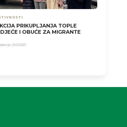
KTIVNOSTI
AKTIVNO
KCIJA PRIKUPLJANJA TOPLE
Glavni 
DJEĆE I OBUĆE ZA MIGRANTE
centar 
dakcija
,
25.03.2021.
Redakcija
,
05.