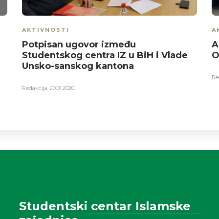
AKTIVNOSTI
A
Potpisan ugovor između
A
Studentskog centra IZ u BiH i Vlade
O
Unsko-sanskog kantona
Re
Redakcija
,
20.01.2020.
Studentski centar Islamske