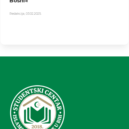
Bosni«
Redakcija
,
03.02.2025.