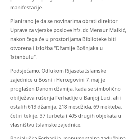
manifestacije.
Planirano je da se novinarima obrati direktor
Uprave za vjerske poslove hfz. dr. Mensur Malkić,
nakon čega će u prostorijama Biblioteke biti
otvorena i izložba “Džamije Bošnjaka u
Istanbulu”.
Podsjećamo, Odlukom Rijaseta Islamske
zajednice u Bosni i Hercegovini 7. maj je
proglašen Danom džamija, kada se simbolično
obilježava rušenja Ferhadije u Banjoj Luci, ali i
ostalih 613 džamija, 218 mesdžida, 69 mekteba,
četiri tekije, 37 turbeta i 405 drugih objekata u
vlasništvu Islamske zajednice.
Banjalučka Ferhadija, monumentalna zadužbina