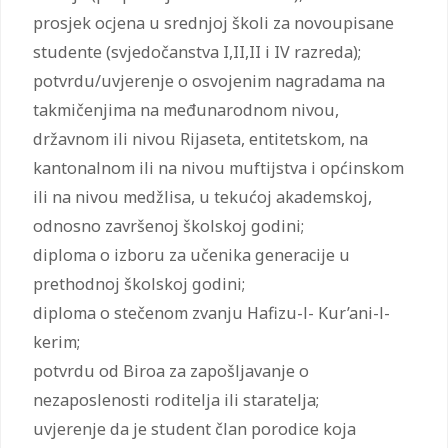
prosjek ocjena u srednjoj školi za novoupisane
studente (svjedočanstva I,II,II i IV razreda);
potvrdu/uvjerenje o osvojenim nagradama na
takmičenjima na međunarodnom nivou,
državnom ili nivou Rijaseta, entitetskom, na
kantonalnom ili na nivou muftijstva i općinskom
ili na nivou medžlisa, u tekućoj akademskoj,
odnosno završenoj školskoj godini;
diploma o izboru za učenika generacije u
prethodnoj školskoj godini;
diploma o stečenom zvanju Hafizu-l- Kur’ani-l-
kerim;
potvrdu od Biroa za zapošljavanje o
nezaposlenosti roditelja ili staratelja;
uvjerenje da je student član porodice koja