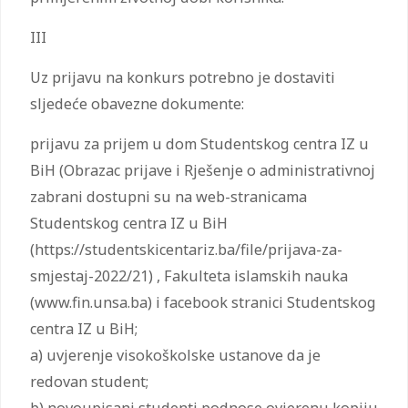
III
Uz prijavu na konkurs potrebno je dostaviti
sljedeće obavezne dokumente:
prijavu za prijem u dom Studentskog centra IZ u
BiH (Obrazac prijave i Rješenje o administrativnoj
zabrani dostupni su na web-stranicama
Studentskog centra IZ u BiH
(https://studentskicentariz.ba/file/prijava-za-
smjestaj-2022/21) , Fakulteta islamskih nauka
(www.fin.unsa.ba) i facebook stranici Studentskog
centra IZ u BiH;
a) uvjerenje visokoškolske ustanove da je
redovan student;
b) novoupisani studenti podnose ovjerenu kopiju