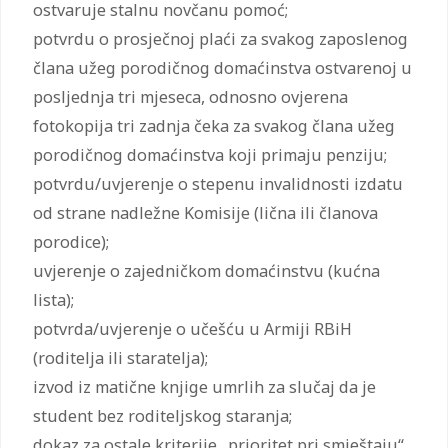
ostvaruje stalnu novčanu pomoć;
potvrdu o prosječnoj plaći za svakog zaposlenog
člana užeg porodičnog domaćinstva ostvarenoj u
posljednja tri mjeseca, odnosno ovjerena
fotokopija tri zadnja čeka za svakog člana užeg
porodičnog domaćinstva koji primaju penziju;
potvrdu/uvjerenje o stepenu invalidnosti izdatu
od strane nadležne Komisije (lična ili članova
porodice);
uvjerenje o zajedničkom domaćinstvu (kućna
lista);
potvrda/uvjerenje o učešću u Armiji RBiH
(roditelja ili staratelja);
izvod iz matične knjige umrlih za slučaj da je
student bez roditeljskog staranja;
dokaz za ostale kriterije „prioritet pri smještaju“