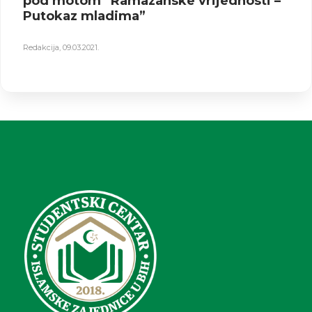
pod motom “Ramazanske vrijednosti –
Putokaz mladima”
Redakcija
,
09.03.2021.