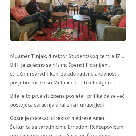
Muamer Tinjak, direktor Studentskog centra IZ u
BiH, je zajedno sa hfz.mr. Špendi Fidanijem,
stručnim saradnikom za edukativne aktivnosti,
posjetio medresu Mehmed Fatih u Podgorici.
Bila je to prva službena posjeta i prilika da se već
postojeća saradnja analizira i unaprijedi.
Goste je dočekao direktor medrese Amer
Šukurica sa saradnicima Ernadom Redžepovićem,
upravnikom internata, i Amarom Škrijeljem,