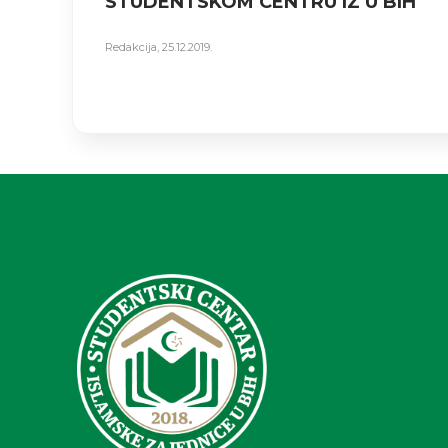
STUDENTSKOM CENTRU IZ U BIH
Redakcija
,
25.12.2019.