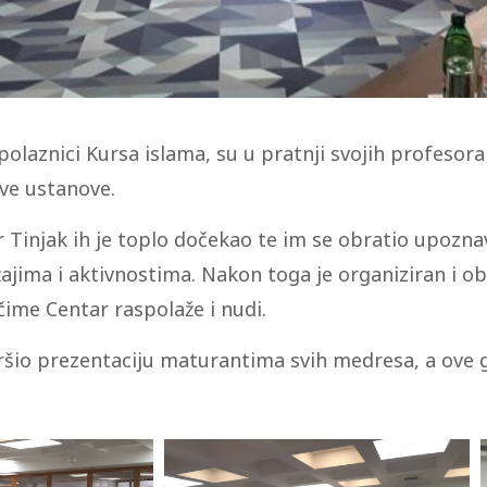
 polaznici Kursa islama, su u pratnji svojih profesora
ve ustanove.
r Tinjak ih je toplo dočekao te im se obratio upozna
jima i aktivnostima. Nakon toga je organiziran i obi
čime Centar raspolaže i nudi.
ršio prezentaciju maturantima svih medresa, a ove 