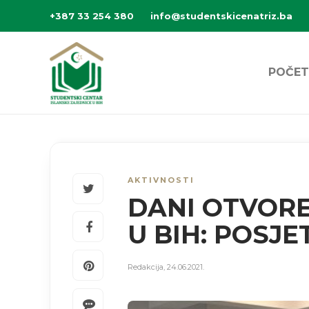
+387 33 254 380
info@studentskicenatriz.ba
POČET
AKTIVNOSTI
DANI OTVORE
U BIH: POSJ
Redakcija
,
24.06.2021.