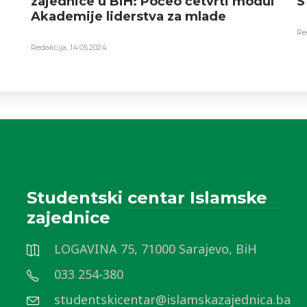
zajednice u BiH: Počeo četvrti modul
S
Akademije liderstva za mlade
Re
Redakcija
,
14.05.2024.
Studentski centar Islamske
zajednice
LOGAVINA 75, 71000 Sarajevo, BiH
033 254-380
studentskicentar@islamskazajednica.ba