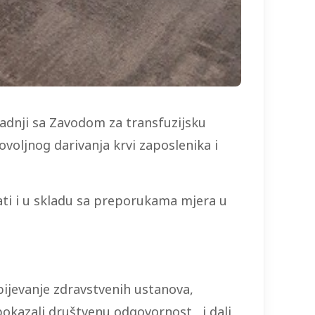
radnji sa Zavodom za transfuzijsku
voljnog darivanja krvi zaposlenika i
ati i u skladu sa preporukama mjera u
ijevanje zdravstvenih ustanova,
, pokazali društvenu odgovornost i dali