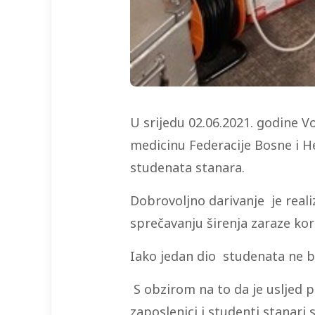
U srijedu 02.06.2021. godine V
medicinu Federacije Bosne i He
studenata stanara.
Dobrovoljno darivanje je real
sprečavanju širenja zaraze ko
Iako jedan dio studenata ne b
S obzirom na to da je usljed 
zaposlenici i studenti stanari