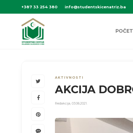
+387 33 254 380
info@studentskicenatriz.ba
POČET
AKTIVNOSTI
AKCIJA DOBR
Redakcija
,
03.06.2021.