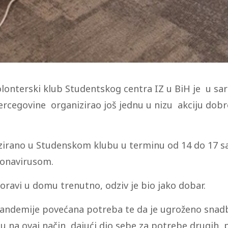
olonterski klub Studentskog centra IZ u BiH je u sa
rcegovine organizirao još jednu u nizu akciju dobro
izirano u Studenskom klubu u terminu od 14 do 17 s
ronavirusom.
oravi u domu trenutno, odziv je bio jako dobar.
pandemije povećana potreba te da je ugroženo snadb
 su na ovaj način, dajući dio sebe za potrebe drugih